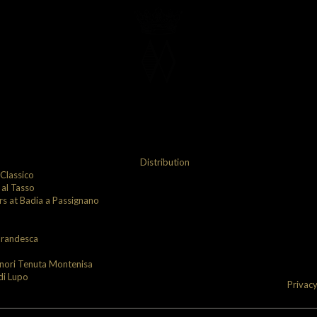
Distribution
 Classico
 al Tasso
ars at Badia a Passignano
brandesca
inori Tenuta Montenisa
di Lupo
Privacy