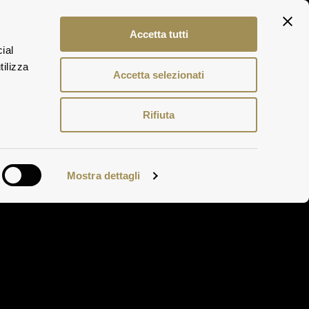
ITA
Accetta tutti
ENG
ial
DEU
tilizza
Accetta selezionati
Rifiuta
Mostra dettagli