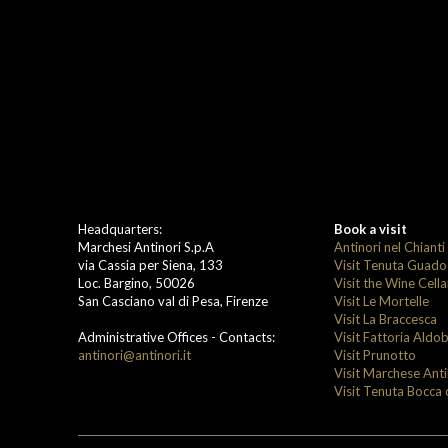
Headquarters:
Book a visit
Marchesi Antinori S.p.A
Antinori nel Chianti
via Cassia per Siena, 133
Visit Tenuta Guado
Loc. Bargino, 50026
Visit the Wine Cell
San Casciano val di Pesa, Firenze
Visit Le Mortelle
Visit La Braccesca
Administrative Offices - Contacts:
Visit Fattoria Aldo
antinori@antinori.it
Visit Prunotto
Visit Marchese Ant
Visit Tenuta Bocca 