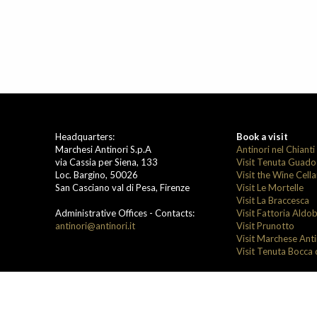
Headquarters:
Book a visit
Marchesi Antinori S.p.A
Antinori nel Chianti
via Cassia per Siena, 133
Visit Tenuta Guado
Loc. Bargino, 50026
Visit the Wine Cell
San Casciano val di Pesa, Firenze
Visit Le Mortelle
Visit La Braccesca
Administrative Offices - Contacts:
Visit Fattoria Aldo
antinori@antinori.it
Visit Prunotto
Visit Marchese Ant
Visit Tenuta Bocca 
SEDE LEGALE: MARCHESI ANTINORI S.P.A - P.ZZA ANTINORI, 3 - 50123 FIRENZE
SOCIALE: 30.000.000.00 I.V.