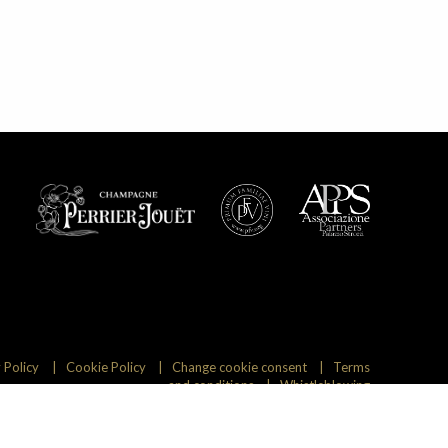
 Policy
Cookie Policy
Change cookie consent
Terms
and conditions
Whistleblowing
CAMPAIGN FINANCED ACCORDING TO (EU) REGULATIONS NO.
1308/2013