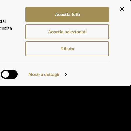
ITA
Accetta tutti
ENG
ial
DEU
tilizza
Accetta selezionati
Rifiuta
Mostra dettagli