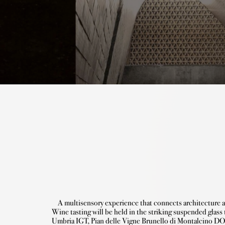
    A multisensory experience that connects architecture and wine tasting; a concept that reveals the unique architecture of our winery and the elegance of our most representative wines. 
Wine tasting will be held in the striking suspended glass 
Umbria IGT, Pian delle Vigne Brunello di Montalcino DO