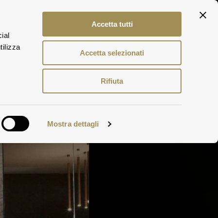
ITA
Accetta tutti
ENG
ial
DEU
tilizza
Accetta selezionati
Rifiuta
Mostra dettagli
 The CRU Tour.
philosophy of