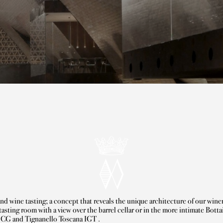
Marchesi Antinori
tasting room with a view over the barrel cellar or in the more intimate Bott
CG and Tignanello Toscana IGT .
